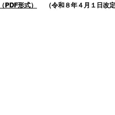
（PDF形式）
（令和８年４月１日改
買受人の承認につい
て