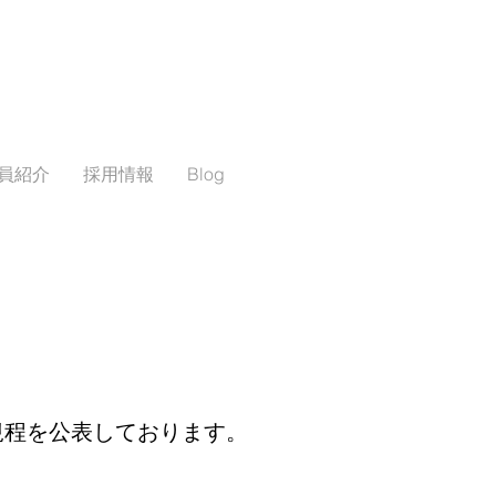
〒882-0
員紹介
採用情報
Blog
TEL : 0982
延岡綜合地方卸売市場業務規
規程を公表しております。