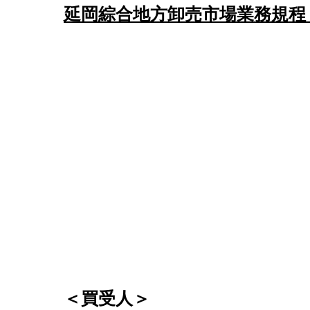
​延岡綜合地方卸売市場業務規程
＜買受人＞