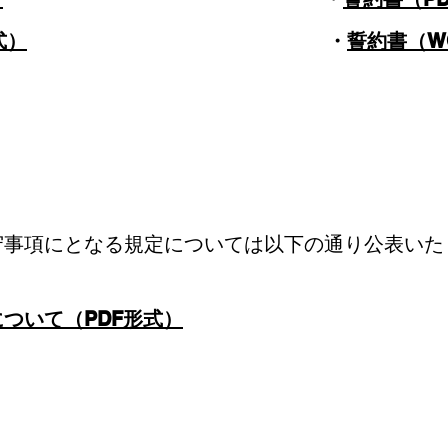
式）
・
誓約書（W
​その他の遵守事項
守事項にとなる規定については以下の通り公表いた
ついて（PDF形式）