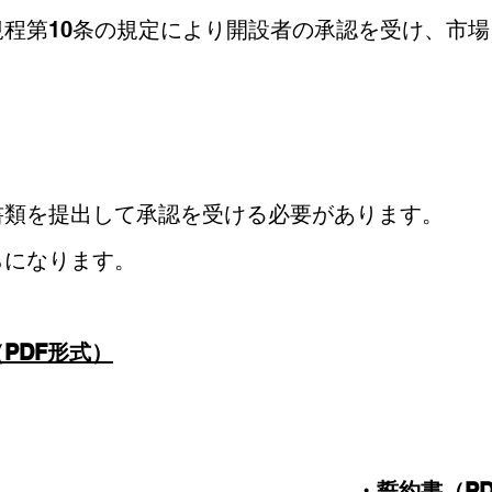
程第10条の規定により開設者の承認を受け、市
書類を提出して承認を受ける必要があります。
らになります。
PDF形式）
）
・
誓約書（P